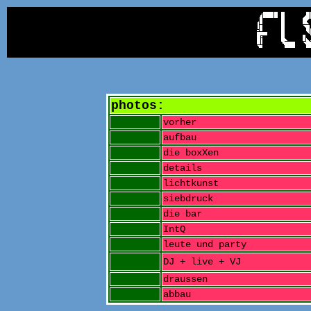
photos:
vorher
aufbau
die boxXen
details
lichtkunst
siebdruck
die bar
IntQ
leute und party
DJ + live + VJ
draussen
abbau