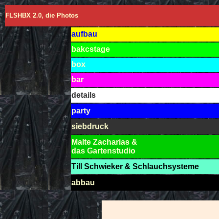
FLSHBX 2.0, die Photos
aufbau
bakcstage
box
bar
details
party
siebdruck
Malte Zacharias &
das Gartenstudio
Till Schwieker & Schlauchsysteme
abbau