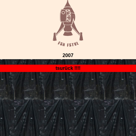
2007
tsurück !!!!