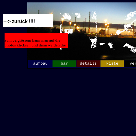
---> zurück !!!!
zum vergrössern kann man auf die
photos klicksen und dann werden die
vergrössert
aufbau
bar
details
kiste
ve