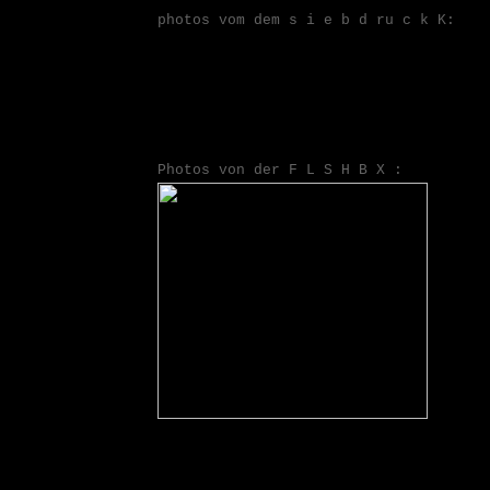
photos vom dem s i e b d ru c k K:
Photos von der F L S H B X :