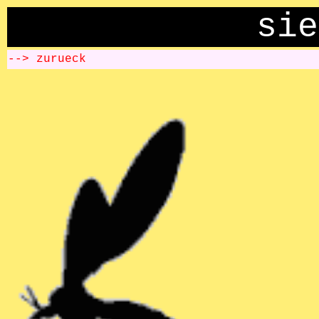
sie
--> zurueck